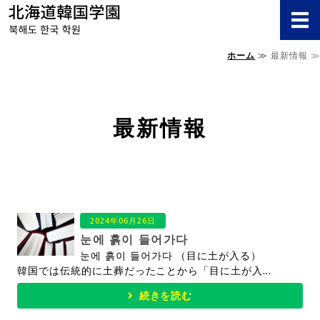
北海道韓国学
ホーム
≫ 最新情報 ≫
ホーム
受講料/クラス
最新情報
スケジュール/日程
学園概要/アクセス
お問い合わせ
2024年06月26日
눈에 흙이 들어가다
눈에 흙이 들어가다 （目に土が入る）
韓国では伝統的に土葬だったことから「目に土が入...
続きを読む