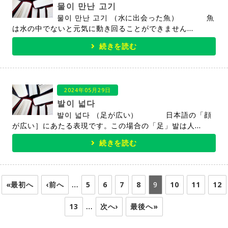
물이 만난 고기
물이 만난 고기 （水に出会った魚） 魚
は水の中でないと元気に動き回ることができません...
続きを読む
2024年05月29日
발이 넓다
발이 넓다 （足が広い） 日本語の「顔
が広い］にあたる表現です。この場合の「足」발は人...
続きを読む
…
«最初へ
‹前へ
5
6
7
8
9
10
11
12
…
13
次へ›
最後へ»