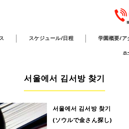
北海道韓国学園｜受講料が安く韓
ス
スケジュール/日程
学園概要/ア
ホ
서울에서 김서방 찾기
서울에서 김서방 찾기
(ソウルで金さん探し)