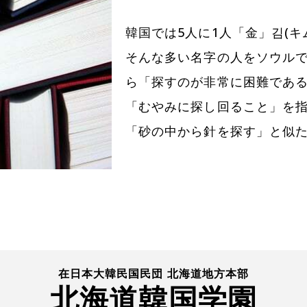
韓国では5人に1人「金」김(
そんな多い名字の人をソウル
ら「探すのが非常に困難であ
「むやみに探し回ること」を
「砂の中から針を探す」と似
在日本大韓民国民団 北海道地方本部
北海道韓国学園